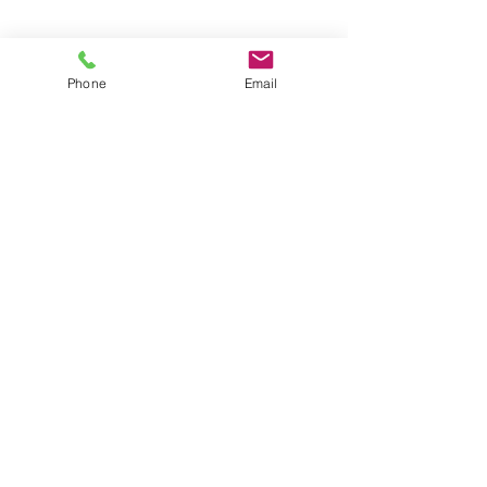
Phone
Email
「AI建未來」建築科技論壇暨第
九屆國際BIM大獎賽隆重舉辦-廣
東新聞報道
「协
第九届
Notice
同・数
国际
of
字・创
BIM大
Chang