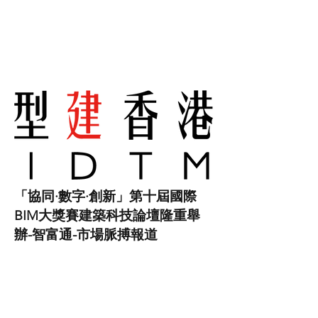
「協同·數字·創新」第十屆國際
BIM大獎賽建築科技論壇隆重舉
辦-智富通-市場脈搏報道